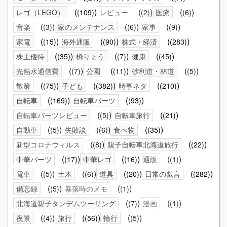
レゴ（LEGO）
(109)
レビュー
(2)
医療
(6)
音楽
(3)
家のメンテナンス
(6)
家事
(9)
家電
(15)
海外通販
(90)
株式・経済
(283)
株主優待
(35)
橋りょう
(7)
健康
(45)
光熱水通信費
(7)
公園
(11)
砂利道・林道
(5)
散策
(75)
子ども
(382)
時事ネタ
(210)
自転車
(169)
自転車パーツ
(93)
自転車パーツレビュー
(5)
自転車旅行
(21)
自動車
(5)
失敗談
(6)
食べ物
(35)
新型コロナウィルス
(8)
親子自転車北海道旅行
(22)
中華パーツ
(17)
中華レゴ
(16)
通販
(1)
電車
(5)
土木
(6)
道具
(20)
日常の戯言
(282)
備忘録
(5)
暴落時のメモ
(1)
北海道親子タンデムツーリング
(7)
漫画
(1)
夜景
(4)
旅行
(56)
輪行
(5)