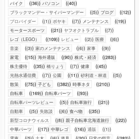
バイク
(36)
パソコン
(40)
ブラックマンデー・サイバーマンデー
(5)
ブログ
(12)
プロバイダー
(1)
ボヤキ
(7)
メンテナンス
(19)
モータースポーツ
(21)
ヤフオクトラブル
(7)
レゴ（LEGO）
(109)
レビュー
(2)
医療
(6)
音楽
(3)
家のメンテナンス
(6)
家事
(9)
家電
(15)
海外通販
(90)
株式・経済
(283)
株主優待
(35)
橋りょう
(7)
健康
(45)
光熱水通信費
(7)
公園
(11)
砂利道・林道
(5)
散策
(75)
子ども
(382)
時事ネタ
(210)
自転車
(169)
自転車パーツ
(93)
自転車パーツレビュー
(5)
自転車旅行
(21)
自動車
(5)
失敗談
(6)
食べ物
(35)
新型コロナウィルス
(8)
親子自転車北海道旅行
(22)
中華パーツ
(17)
中華レゴ
(16)
通販
(1)
電車
(5)
土木
(6)
道具
(20)
日常の戯言
(282)